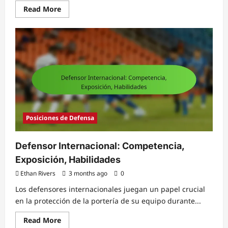
Read
Read More
more
about
Centro
de
la
espalda:
Marcaje,
Entrada,
Posicionamiento
Posiciones de Defensa
Defensor Internacional: Competencia,
Exposición, Habilidades
Ethan Rivers
3 months ago
0
Los defensores internacionales juegan un papel crucial
en la protección de la portería de su equipo durante...
Read
Read More
more