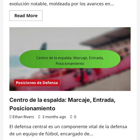
evolución notable, moldeada por los avances en...
Read
Read More
more
about
Historia
de
los
porteros:
Evolución,
Leyendas,
Hitos
Posiciones de Defensa
Centro de la espalda: Marcaje, Entrada,
Posicionamiento
Ethan Rivers
3 months ago
0
El defensa central es un componente vital de la defensa
de un equipo de fútbol, encargado de...