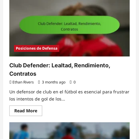
Avance:
Métodos
de
entrenamiento,
Ejercicios,
Análisis
Posiciones de Defensa
Club Defender: Lealtad, Rendimiento,
Contratos
Ethan Rivers
3 months ago
0
Un defensor de club en el fútbol es esencial para frustrar
los intentos de gol de los...
Read
Read More
more
about
Club
Defender:
Lealtad,
Rendimiento,