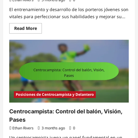
El entrenamiento y desarrollo de los porteros jóvenes son
vitales para perfeccionar sus habilidades y mejorar su...
Read
Read More
more
about
Portero
Joven:
Entrenamiento,
Desarrollo,
Técnica
Posiciones de Centrocampista y Delantero
Centrocampista: Control del balón, Visión,
Pases
Ethan Rivers
3 months ago
0
Un centrocampista juega un papel fundamental en un