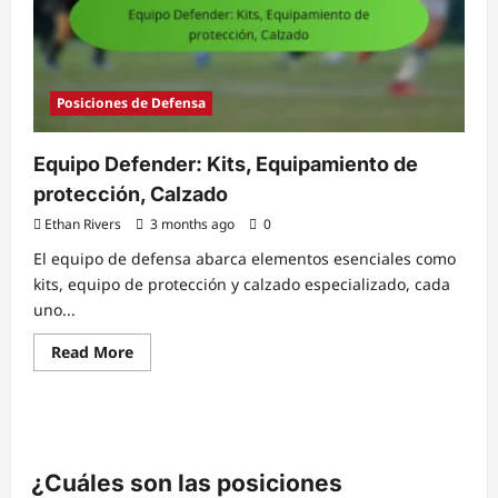
Análisis,
Comparaciones
Posiciones de Defensa
Equipo Defender: Kits, Equipamiento de
protección, Calzado
Ethan Rivers
3 months ago
0
El equipo de defensa abarca elementos esenciales como
kits, equipo de protección y calzado especializado, cada
uno...
Read
Read More
more
about
Equipo
Defender:
Kits,
Equipamiento
de
protección,
¿Cuáles son las posiciones
Calzado