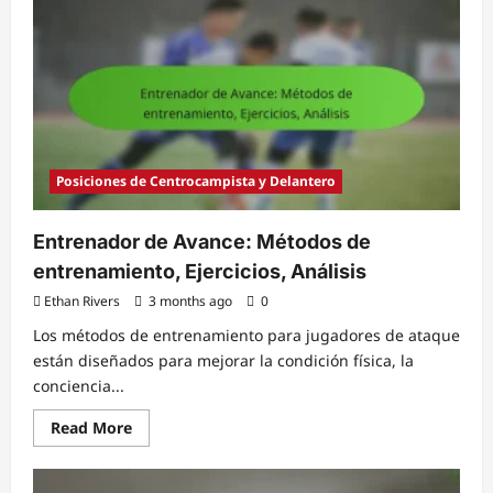
Velocidad,
Centro,
Regate
Posiciones de Centrocampista y Delantero
Entrenador de Avance: Métodos de
entrenamiento, Ejercicios, Análisis
Ethan Rivers
3 months ago
0
Los métodos de entrenamiento para jugadores de ataque
están diseñados para mejorar la condición física, la
conciencia...
Read
Read More
more
about
Entrenador
de