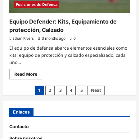
Posiciones de Defensa
Equipo Defender: Kits, Equipamiento de
protección, Calzado
Ethan Rivers
3 months ago
0
El equipo de defensa abarca elementos esenciales como
kits, equipo de protección y calzado especializado, cada
uno...
Read
Read More
more
about
Equipo
Posts
1
2
3
4
5
Next
Defender:
Kits,
pagination
Equipamiento
de
protección,
Enlaces
Calzado
Contacto
Sobre nosotros