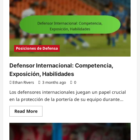
la
espalda:
Marcaje,
Entrada,
Posicionamiento
Posiciones de Defensa
Defensor Internacional: Competencia,
Exposición, Habilidades
Ethan Rivers
3 months ago
0
Los defensores internacionales juegan un papel crucial
en la protección de la portería de su equipo durante...
Read
Read More
more
about
Defensor
Internacional:
Competencia,
Exposición,