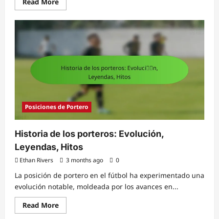
Read
Read More
more
about
Centrocampista:
Control
del
balón,
Visión,
Pases
Posiciones de Portero
Historia de los porteros: Evolución,
Leyendas, Hitos
Ethan Rivers
3 months ago
0
La posición de portero en el fútbol ha experimentado una
evolución notable, moldeada por los avances en...
Read
Read More
more
about