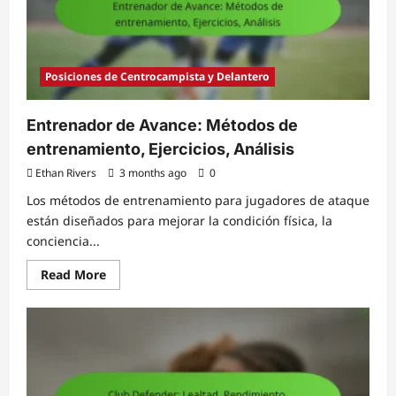
Posiciones de Centrocampista y Delantero
Entrenador de Avance: Métodos de
entrenamiento, Ejercicios, Análisis
Ethan Rivers
3 months ago
0
Los métodos de entrenamiento para jugadores de ataque
están diseñados para mejorar la condición física, la
conciencia...
Read
Read More
more
about
Entrenador
de
Avance:
Métodos
de
entrenamiento,
Ejercicios,