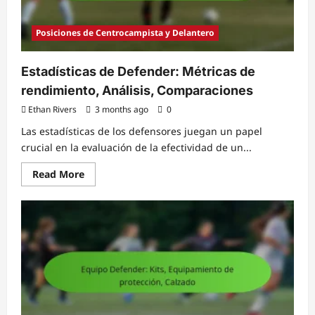
Posiciones de Centrocampista y Delantero
Estadísticas de Defender: Métricas de
rendimiento, Análisis, Comparaciones
Ethan Rivers
3 months ago
0
Las estadísticas de los defensores juegan un papel
crucial en la evaluación de la efectividad de un...
Read
Read More
more
about
Estadísticas
de
Defender:
Métricas
de
rendimiento,
Análisis,
Comparaciones