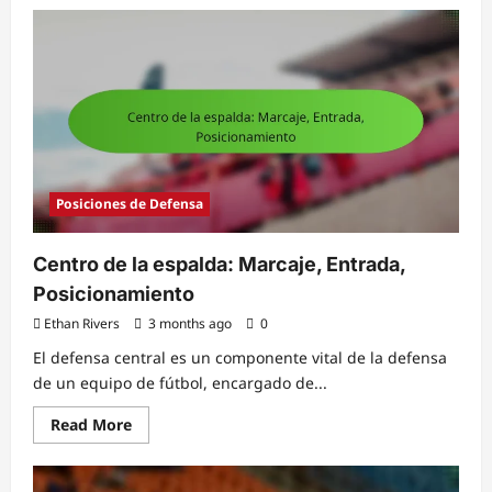
Historia
de
los
porteros:
Evolución,
Leyendas,
Hitos
Posiciones de Defensa
Centro de la espalda: Marcaje, Entrada,
Posicionamiento
Ethan Rivers
3 months ago
0
El defensa central es un componente vital de la defensa
de un equipo de fútbol, encargado de...
Read
Read More
more
about
Centro
de