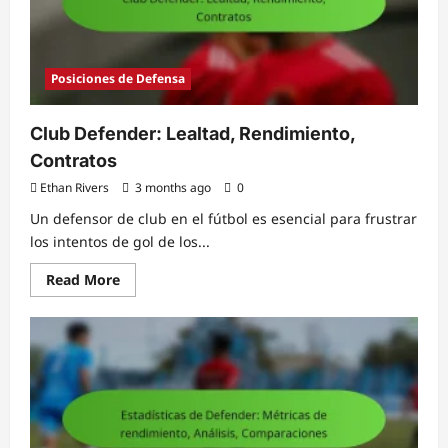
Análisis
Posiciones de Defensa
Club Defender: Lealtad, Rendimiento,
Contratos
Ethan Rivers
3 months ago
0
Un defensor de club en el fútbol es esencial para frustrar
los intentos de gol de los...
Read
Read More
more
about
Club
Defender:
Lealtad,
Rendimiento,
Contratos