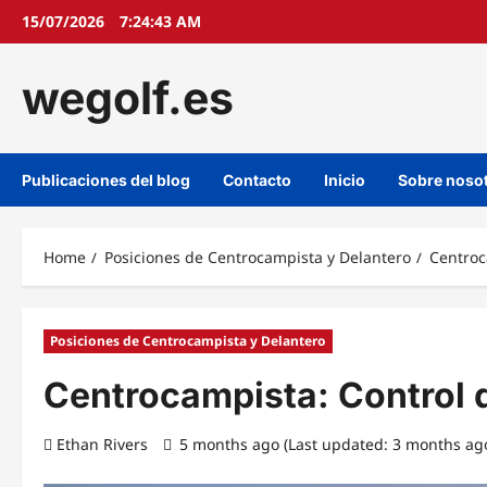
Skip
15/07/2026
7:24:44 AM
to
content
wegolf.es
Publicaciones del blog
Contacto
Inicio
Sobre noso
Home
Posiciones de Centrocampista y Delantero
Centroc
Posiciones de Centrocampista y Delantero
Centrocampista: Control d
Ethan Rivers
5 months ago (Last updated: 3 months ag