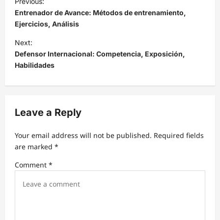
Previous:
o
Entrenador de Avance: Métodos de entrenamiento,
s
Ejercicios, Análisis
t
Next:
Defensor Internacional: Competencia, Exposición,
n
Habilidades
a
v
i
Leave a Reply
g
a
Your email address will not be published.
Required fields
t
are marked
*
i
Comment
*
o
n