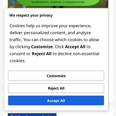
We respect your privacy
Posiciones de Centrocampista y Delantero
Cookies help us improve your experience,
Estadísticas de Defender: Métricas de
deliver personalized content, and analyze
rendimiento, Análisis, Comparaciones
traffic. You can choose which cookies to allow
by clicking
Customize
. Click
Accept All
to
Ethan Rivers
3 months ago
0
consent or
Reject All
to decline non-essential
cookies.
Enlaces
Contacto
Customize
Sobre nosotros
Reject All
Publicaciones del blog
Accept All