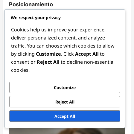
Posicionamiento
Ethan Rivers
3 months ago
0
We respect your privacy
Cookies help us improve your experience,
deliver personalized content, and analyze
traffic. You can choose which cookies to allow
by clicking
Customize
. Click
Accept All
to
consent or
Reject All
to decline non-essential
cookies.
Posiciones de Defensa
Customize
Defensor Internacional: Competencia,
Exposición, Habilidades
Reject All
Ethan Rivers
3 months ago
0
Accept All