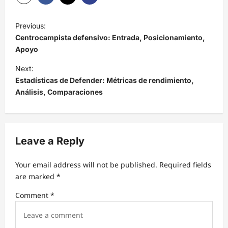
P
Previous:
o
Centrocampista defensivo: Entrada, Posicionamiento,
s
Apoyo
t
Next:
Estadísticas de Defender: Métricas de rendimiento,
n
Análisis, Comparaciones
a
v
i
Leave a Reply
g
a
Your email address will not be published.
Required fields
t
are marked
*
i
Comment
*
o
n