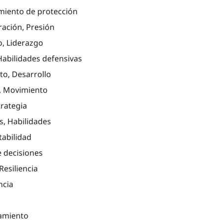
miento de protección
ración, Presión
o, Liderazgo
Habilidades defensivas
o, Desarrollo
n, Movimiento
trategia
s, Habilidades
tabilidad
e decisiones
Resiliencia
ncia
namiento