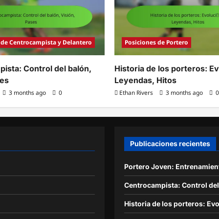
 de Centrocampista y Delantero
Posiciones de Portero
ista: Control del balón,
Historia de los porteros: E
ses
Leyendas, Hitos
3 months ago
0
Ethan Rivers
3 months ago
0
Publicaciones recientes
Portero Joven: Entrenamient
Centrocampista: Control del
Historia de los porteros: Ev