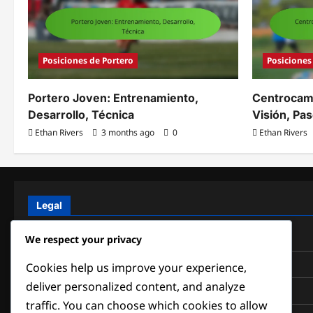
Posiciones de Portero
Posiciones
Portero Joven: Entrenamiento,
Centrocamp
Desarrollo, Técnica
Visión, Pa
Ethan Rivers
3 months ago
0
Ethan Rivers
Legal
Política de privacidad
We respect your privacy
Contacto
Cookies help us improve your experience,
deliver personalized content, and analyze
Términos y condiciones
traffic. You can choose which cookies to allow