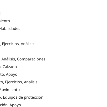
s
miento
Habilidades
jercicios, Análisis
, Análisis, Comparaciones
n, Calzado
nto, Apoyo
 Ejercicios, Análisis
 Movimiento
, Equipos de protección
ación, Apoyo