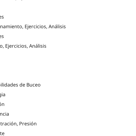
es
miento, Ejercicios, Análisis
es
Ejercicios, Análisis
bilidades de Buceo
gia
ón
encia
ntración, Presión
te