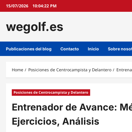
Skip
15/07/2026
10:04:23 PM
to
content
wegolf.es
Publicaciones del blog
Contacto
Inicio
Sobre noso
Home
Posiciones de Centrocampista y Delantero
Entrena
Posiciones de Centrocampista y Delantero
Entrenador de Avance: M
Ejercicios, Análisis