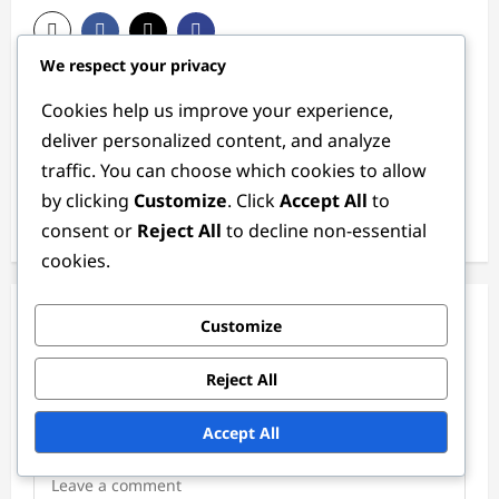
We respect your privacy
P
Previous:
Cookies help us improve your experience,
o
Tácticas del Portero: Formaciones, Estrategias, Roles
deliver personalized content, and analyze
s
Next:
traffic. You can choose which cookies to allow
t
Centrocampista de Respaldo: Versatilidad, Preparación,
by clicking
Customize
. Click
Accept All
to
Apoyo
n
consent or
Reject All
to decline non-essential
a
cookies.
v
Leave a Reply
i
Customize
g
Your email address will not be published.
Required fields
Reject All
a
are marked
*
t
Accept All
Comment
*
i
o