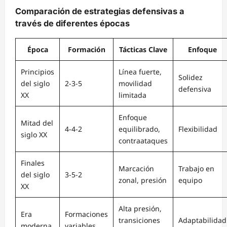
Comparación de estrategias defensivas a
través de diferentes épocas
Época
Formación
Tácticas Clave
Enfoque
Principios
Línea fuerte,
Solidez
del siglo
2-3-5
movilidad
defensiva
XX
limitada
Enfoque
Mitad del
4-4-2
equilibrado,
Flexibilidad
siglo XX
contraataques
Finales
Marcación
Trabajo en
del siglo
3-5-2
zonal, presión
equipo
XX
Alta presión,
Era
Formaciones
transiciones
Adaptabilidad
moderna
variables