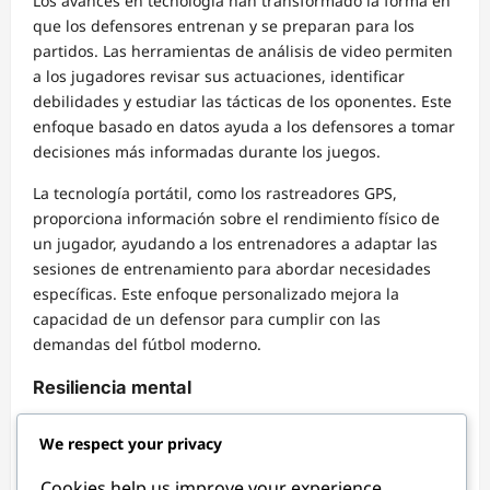
Los avances en tecnología han transformado la forma en
que los defensores entrenan y se preparan para los
partidos. Las herramientas de análisis de video permiten
a los jugadores revisar sus actuaciones, identificar
debilidades y estudiar las tácticas de los oponentes. Este
enfoque basado en datos ayuda a los defensores a tomar
decisiones más informadas durante los juegos.
La tecnología portátil, como los rastreadores GPS,
proporciona información sobre el rendimiento físico de
un jugador, ayudando a los entrenadores a adaptar las
sesiones de entrenamiento para abordar necesidades
específicas. Este enfoque personalizado mejora la
capacidad de un defensor para cumplir con las
demandas del fútbol moderno.
Resiliencia mental
La resiliencia mental es crucial para los defensores, que
We respect your privacy
a menudo enfrentan una intensa presión durante los
partidos. La capacidad de mantenerse enfocado, manejar
Cookies help us improve your experience,