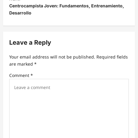
Centrocampista Joven: Fundamentos, Entrenamiento,
n
Desarrollo
a
v
i
Leave a Reply
g
a
Your email address will not be published.
Required fields
t
are marked
*
i
Comment
*
o
n