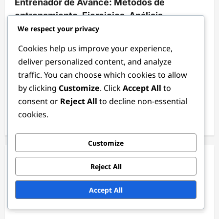
Entrenador de Avance: Métodos de
entrenamiento, Ejercicios, Análisis
We respect your privacy
Ethan Rivers
3 months ago
0
Cookies help us improve your experience,
Enlaces
deliver personalized content, and analyze
traffic. You can choose which cookies to allow
Contacto
by clicking
Customize
. Click
Accept All
to
consent or
Reject All
to decline non-essential
Sobre nosotros
cookies.
Publicaciones del blog
Customize
Publicaciones recientes
Reject All
Portero Joven: Entrenamiento, Desarrollo, Técnica
Accept All
Centrocampista: Control del balón, Visión, Pases