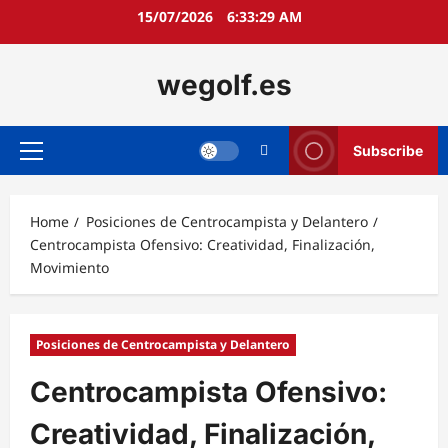
Skip
15/07/2026
6:33:30 AM
to
content
wegolf.es
Subscribe
Primary
Menu
Home
Posiciones de Centrocampista y Delantero
Centrocampista Ofensivo: Creatividad, Finalización,
Movimiento
Posiciones de Centrocampista y Delantero
Centrocampista Ofensivo:
Creatividad, Finalización,