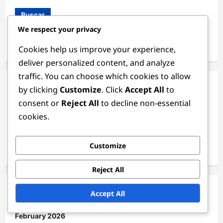
Buscar
We respect your privacy
Search
Cookies help us improve your experience,
for:
deliver personalized content, and analyze
traffic. You can choose which cookies to allow
by clicking
Customize
. Click
Accept All
to
Categorías
consent or
Reject All
to decline non-essential
Posiciones de Centrocampista y Delantero
cookies.
Posiciones de Defensa
Customize
Posiciones de Portero
Reject All
Archivo
Accept All
February 2026