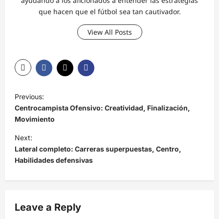
ayudando a los aficionados a entender las estrategias
que hacen que el fútbol sea tan cautivador.
View All Posts
P
Previous:
o
Centrocampista Ofensivo: Creatividad, Finalización,
s
Movimiento
t
Next:
Lateral completo: Carreras superpuestas, Centro,
n
Habilidades defensivas
a
v
i
Leave a Reply
g